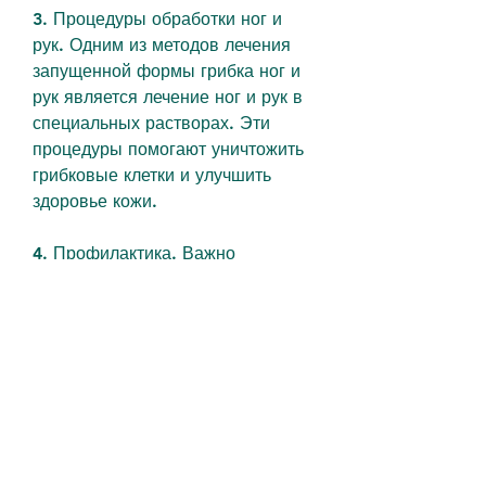
3. Процедуры обработки ног и 
рук. Одним из методов лечения 
запущенной формы грибка ног и 
рук является лечение ног и рук в 
специальных растворах. Эти 
процедуры помогают уничтожить 
грибковые клетки и улучшить 
здоровье кожи.
4. Профилактика. Важно 
принимать меры по профилактике 
грибковой инфекции, при 
запущенной форме грибка ног и 
рук причины могут быть 
следующими:
- Несвоевременное лечение 
грибка ног или рук;