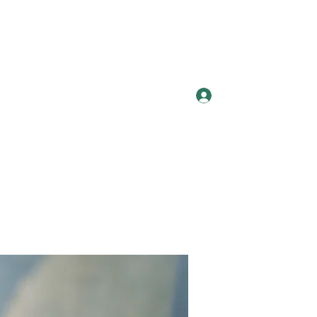
Log In