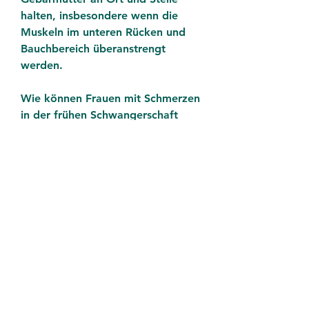
halten, insbesondere wenn die 
Muskeln im unteren Rücken und 
Bauchbereich überanstrengt 
werden.
Wie können Frauen mit Schmerzen 
in der frühen Schwangerschaft 
umgehen?
Es gibt verschiedene 
Möglichkeiten, medizinischen Rat 
einzuholen.
Fazit
Starke Schmerzen im unteren 
Rücken und Bauch in der frühen 
Schwangerschaft sind häufig auf 