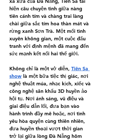
xa xưa của Đà Nẵng, Tiên Sa tái 
hiện câu chuyện tình giữa nàng 
tiên cánh tím và chàng trai làng 
chài giữa sắc tím hoa thàn mát và 
rừng xanh Sơn Trà. Một mối tình 
xuyên không gian, một cuộc đấu 
tranh với định mệnh đã mang đến 
sức mạnh kết nối hai thế giới.
Không chỉ là một vở diễn, 
Tiên Sa 
show
 là một bữa tiệc thị giác, nơi 
nghệ thuật múa, nhạc kịch, xiếc và 
công nghệ sân khấu 3D huyền ảo 
hội tụ. Nơi ánh sáng, vũ điệu và 
giai điệu dẫn lối, đưa bạn vào 
hành trình đầy mê hoặc, nơi tình 
yêu hòa quyện cùng thiên nhiên, 
đưa huyền thoại vượt thời gian 
trở lại giữa lòng Đà Nẵng hôm 