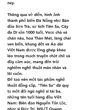
nay.
Thông qua vở diễn, hình ảnh 
thành phố biển Đà Nẵng như Bán 
đảo Sơn Trà, sự tích Tiên Sa, Cây 
đa Di sản 1000 tuổi, Voọc chà vá 
chân nâu, hoa Thàn Mát, làng chài 
ven biển, khung dệt và Áo dài 
Việt Nam được lồng ghép khéo 
léo trong mạch truyện chặt chẽ và 
đầy cảm xúc, mang đến trải 
nghiệm nghệ thuật mãn nhãn và 
lôi cuốn.
Để tạo nên một tác phẩm nghệ 
thuật đẳng cấp, "Tiên Sa" đã quy 
tụ một đội ngũ nghệ sĩ tài ba, 
những tên tuổi hàng đầu Việt 
Nam: Biên đạo Nguyễn Tấn Lộc, 
nhạc sĩ Đức Trí, NSƯT Quang 