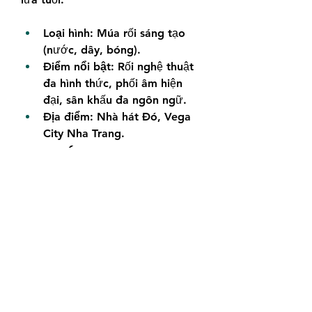
Loại hình:
 Múa rối sáng tạo 
(nước, dây, bóng).
Điểm nổi bật:
 Rối nghệ thuật 
đa hình thức, phối âm hiện 
đại, sân khấu đa ngôn ngữ.
Địa điểm:
 Nhà hát Đó, Vega 
City Nha Trang.
8. Ký Ức Hội An (Hội 
An): Dấu Ấn Lịch Sử 
Qua Tà Áo Dài
"Ký Ức Hội An" không chỉ là một 
show diễn, đó là một chuyến du 
hành ngược dòng thời gian, đưa 
bạn đến với những giai đoạn lịch 
sử và văn hóa đặc sắc của phố 
Hội. Sân khấu ngoài trời rộng 