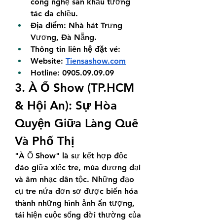
công nghệ sân khấu tương 
tác đa chiều.
Địa điểm:
 Nhà hát Trưng 
Vương, Đà Nẵng.
Thông tin liên hệ đặt vé: 
Website: 
Tiensashow.com
Hotline: 0905.09.09.09
3. À Ố Show (TP.HCM 
& Hội An): Sự Hòa 
Quyện Giữa Làng Quê 
Và Phố Thị
"À Ố Show" là sự kết hợp độc 
đáo giữa xiếc tre, múa đương đại 
và âm nhạc dân tộc. Những đạo 
cụ tre nứa đơn sơ được biến hóa 
thành những hình ảnh ấn tượng, 
tái hiện cuộc sống đời thường của 