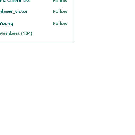
omasadem123
Follow
adem123
onlaser_victor
Follow
er_victor
 Young
Follow
 Members (184)