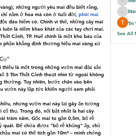
th
thomas
vàng), những người yêu mai đều biết rằng, 
lit
 chỉ nằm ở hoa mà còn ở tuổi đời, 
phôi mai 
litonlas
độc đáo hiếm có. Chính vì thế, những cây mai 
Tri
lạ luôn là niềm khao khát của các tay chơi mai. 
See All
Thất Cảnh, TP. Huế chính là một kho báu của 
p phần khẳng định thương hiệu mai vàng xứ 
 Cụ"
thiệu là một trong những vườn mai đặc sắc 
số 3 Tôn Thất Cảnh thoạt nhìn từ ngoài không 
 thường. Tuy nhiên, bước chân vào bên 
hu vườn này lập tức khiến người xem phải 
hiều, nhưng vườn mai này lại gây ấn tượng 
cổ thụ. Trong đó, nổi bật nhất là hai cây 
 vài trăm năm. Gốc mai to gần 0,5m, bộ rễ 
 quái. Để chứa được "bộ rễ khủng" ấy, chủ 
hậu mai có thể tích gần 10m³ – minh chứng 