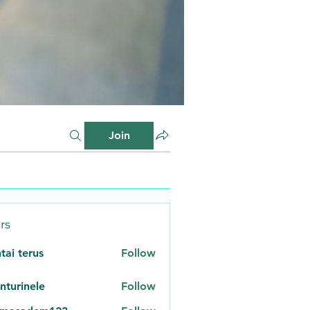
Join
rs
tai terus
Follow
nturinele
Follow
inele