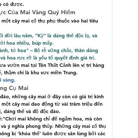
o có được.
ực Của Mai Vàng Quý Hiếm
a một cây mai cổ thụ phụ thuộc vào hai tiêu 
i đời lâu năm, “Kỳ” là dáng thế độc lạ, và 
với hoa nhiều, búp mẩy.
ành, tứ hoa" – Bộ rễ vững chắc, thân dáng 
à hoa rực rỡ là yếu tố quyết định giá trị.
ưa vườn mai tại Tôn Thất Cảnh lên vị trí hàng 
, thậm chí là khu vực miền Trung.
i vàng
.
ững Cụ Mai
áo, những cây mai ở đây còn có giá trị kinh 
á một cây mai dao động từ vài trăm triệu đến 
i, dáng thế và độ độc đáo.
ẻ:"Chơi mai không chỉ để ngắm hoa, mà còn 
và ý nghĩa phong thủy. Những cây mai cổ thụ 
hông bị ‘khóa thế’ luôn được săn lùng bởi các 