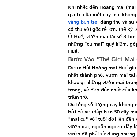
Khi nhắc đến Hoàng mai (mai 
giá trị của một cây mai không
vàng bến tre
, dáng thế và sự 
cổ thụ với gốc rễ lớn, thế kỳ 
Ở Huế, vườn mai tại số 3 Tôn 
những "cụ mai" quý hiếm, gó
Huế.
Bước Vào "Thế Giới Mai
Được Hội Hoàng mai Huế giới 
nhất thành phố, vườn mai tại 
khác gì những vườn mai thông
trong, vẻ đẹp độc nhất của k
trầm trồ.
Dù tổng số lượng cây không n
bởi bộ sưu tập hơn 50 cây mai 
"mai cụ" với tuổi đời lên đến
vươn dài, ngoằn ngoèo đầy kỳ
vườn đã phải sử dụng những c