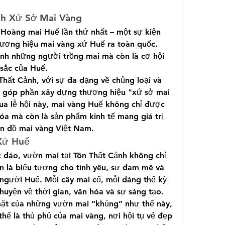
nh Xứ Sở Mai Vàng
i Hoàng mai Huế lần thứ nhất – một sự kiện 
ương hiệu mai vàng xứ Huế ra toàn quốc. 
inh những người trồng mai mà còn là cơ hội 
 sắc của Huế.
hất Cảnh, với sự đa dạng về chủng loại và 
ng góp phần xây dựng thương hiệu "xứ sở mai 
a lễ hội này, mai vàng Huế không chỉ được 
óa mà còn là sản phẩm kinh tế mang giá trị 
bản đồ mai vàng Việt Nam.
Xứ Huế
 đáo, vườn mai tại Tôn Thất Cảnh không chỉ 
n là biểu tượng cho tình yêu, sự đam mê và 
người Huế. Mỗi cây mai cổ, mỗi dáng thế kỳ 
huyện về thời gian, văn hóa và sự sáng tạo.
mặt của những vườn mai “khủng” như thế này, 
thế là thủ phủ của mai vàng, nơi hội tụ vẻ đẹp 