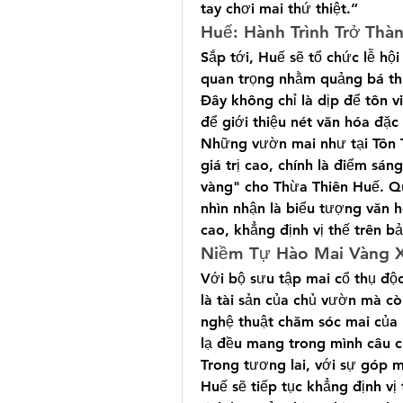
tay chơi mai thứ thiệt.”
Huế: Hành Trình Trở Thà
Sắp tới, Huế sẽ tổ chức lễ hộ
quan trọng nhằm quảng bá th
Đây không chỉ là dịp để tôn v
để giới thiệu nét văn hóa đặc
Những vườn mai như tại Tôn T
giá trị cao, chính là điểm sá
vàng" cho Thừa Thiên Huế. Qu
nhìn nhận là biểu tượng văn h
cao, khẳng định vị thế trên 
Niềm Tự Hào Mai Vàng 
Với bộ sưu tập mai cổ thụ độc
là tài sản của chủ vườn mà cò
nghệ thuật chăm sóc mai của 
lạ đều mang trong mình câu c
Trong tương lai, với sự góp 
Huế sẽ tiếp tục khẳng định vị 