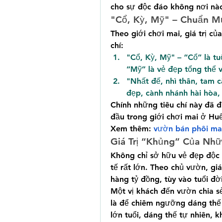
cho sự độc đáo không nơi nà
"Cổ, Kỳ, Mỹ" – Chuẩn M
Theo giới chơi mai, giá trị củ
chí:
"Cổ, Kỳ, Mỹ" – “Cổ” là tuổ
“Mỹ” là vẻ đẹp tổng thể 
"Nhất đế, nhì thân, tam c
đẹp, cành nhánh hài hòa, v
Chính những tiêu chí này đã đ
đầu trong giới chơi mai ở Huế
Xem thêm: 
vườn bán phôi ma
Giá Trị “Khủng” Của Nh
Không chỉ sở hữu vẻ đẹp độc đ
tế rất lớn. Theo chủ vườn, gi
hàng tỷ đồng, tùy vào tuổi đờ
Một vị khách đến vườn chia s
là để chiêm ngưỡng dáng thế 
lớn tuổi, dáng thế tự nhiên, k