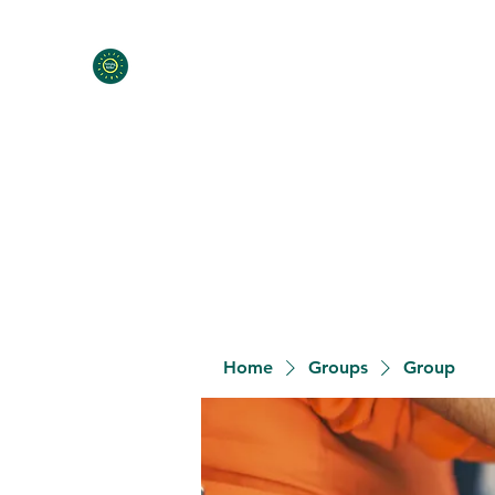
Home
Programs
Contact
Meet the Team
Donat
Home
Groups
Group