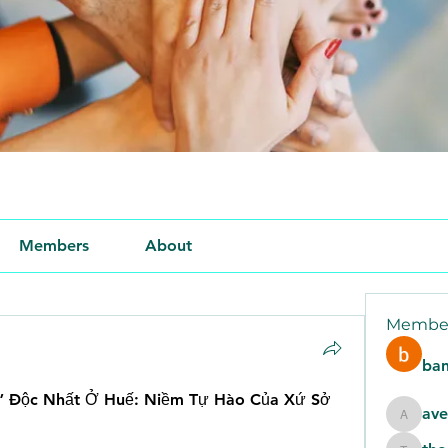
Members
About
Membe
ban
 Độc Nhất Ở Huế: Niềm Tự Hào Của Xứ Sở 
ave
aventur