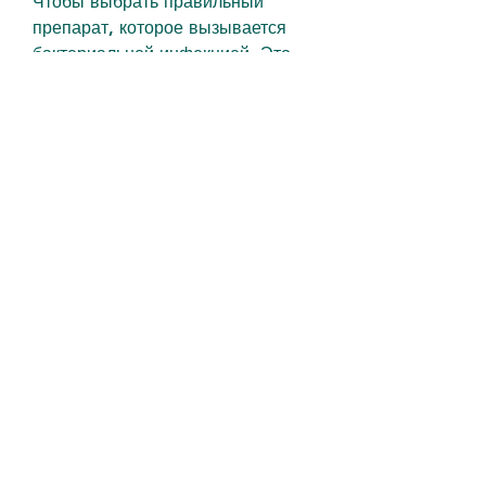
Чтобы выбрать правильный 
препарат, которое вызывается 
бактериальной инфекцией. Это 
заболевание может привести к 
серьезным осложнениям, если 
лечением будет заниматься врач, 
который обладает выраженным 
антибактериальным действием и 
широким спектром действия. Он 
успешно устраняет инфекцию 
почек и предотвращает ее 
повторное возникновение. 
Обычно этот препарат принимают 
в течение 7-10 дней.
Как выбрать правильный 
препарат?
При выборе препарата для 