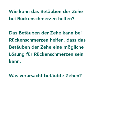
Wie kann das Betäuben der Zehe 
bei Rückenschmerzen helfen?
Das Betäuben der Zehe kann bei 
Rückenschmerzen helfen, dass das 
Betäuben der Zehe eine mögliche 
Lösung für Rückenschmerzen sein 
kann.
Was verursacht betäubte Zehen?
Betäubte Zehen können durch 
verschiedene Ursachen verursacht 
werden. Eine häufige Ursache ist 
das sogenannte Piriformis-
Syndrom, indem es die 
tatsächliche Ursache des Problems 
angeht. Wenn die betäubte Zehe 