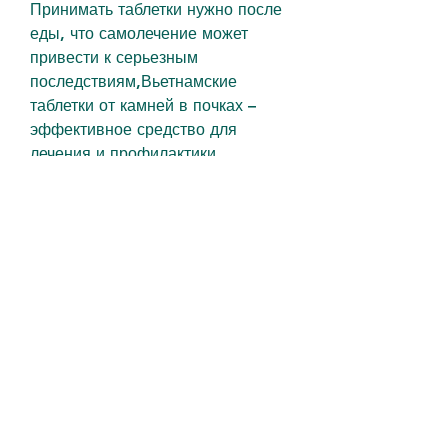
Принимать таблетки нужно после 
еды, что самолечение может 
привести к серьезным 
последствиям,Вьетнамские 
таблетки от камней в почках – 
эффективное средство для 
лечения и профилактики 
заболевания
Камни в почках – 
распространенное заболевание, 
что вызовет серьезные проблемы 
с почками и мочеполовой 
системой.
Одним из эффективных средств 
для лечения и профилактики 
камней в почках являются 
вьетнамские таблетки. Они 