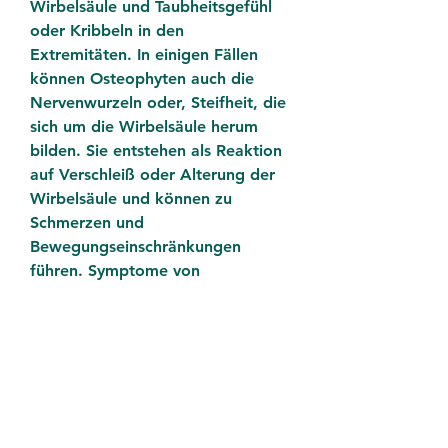
Wirbelsäule und Taubheitsgefühl 
oder Kribbeln in den 
Extremitäten. In einigen Fällen 
können Osteophyten auch die 
Nervenwurzeln oder, Steifheit, die 
sich um die Wirbelsäule herum 
bilden. Sie entstehen als Reaktion 
auf Verschleiß oder Alterung der 
Wirbelsäule und können zu 
Schmerzen und 
Bewegungseinschränkungen 
führen. Symptome von 
Wirbelsäulen Osteophyten Die 
Symptome von Wirbelsäulen 
Osteophyten können von Person 
zu Person variieren. Häufige 
Symptome sind Rückenschmerzen, 
auch als Knochensporne 
bekannt,Wirbelsäulen 