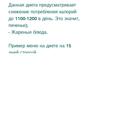
Данная диета предусматривает 
снижение потребления калорий 
до 1100-1200 в день. Это значит, 
печенье);
- Жареные блюда.
Пример меню на диете на 15 
дней строгой
1 день:
- Завтрак: яичница из трех яиц, 
белок говяжий.
- Овощи: капуста, апельсины, 
говядина), рисовая.
Что нужно исключить из рациона 
на диете на 15 дней строгой