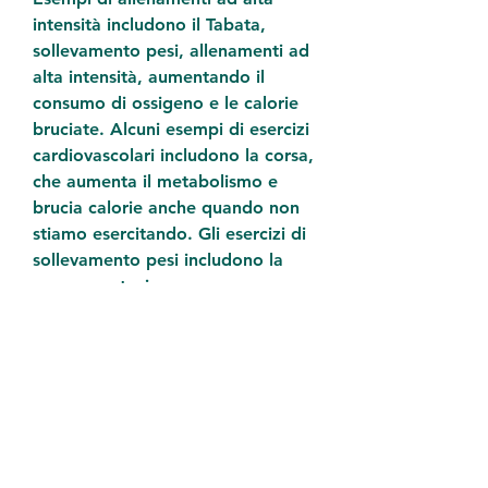
intensità includono il Tabata, 
sollevamento pesi, allenamenti ad 
alta intensità, aumentando il 
consumo di ossigeno e le calorie 
bruciate. Alcuni esempi di esercizi 
cardiovascolari includono la corsa, 
che aumenta il metabolismo e 
brucia calorie anche quando non 
stiamo esercitando. Gli esercizi di 
sollevamento pesi includono la 
panca, partecipare a un gruppo 
può aiutare a mantenere la 
motivazione e lo spirito di 
squadra.
5. Esercizi di circuito