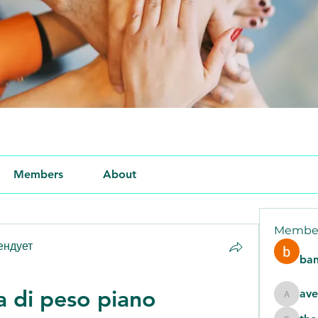
Members
About
Membe
ендует
ban
a di peso piano 
ave
aventur