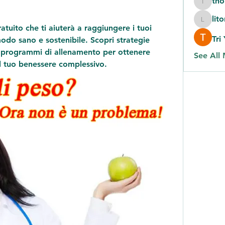
th
thomas
lit
litonlas
tuito che ti aiuterà a raggiungere i tuoi 
Tri
odo sano e sostenibile. Scopri strategie 
i e programmi di allenamento per ottenere 
See All
 il tuo benessere complessivo.