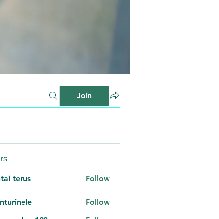
Join
rs
tai terus
Follow
nturinele
Follow
inele