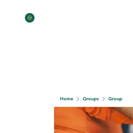
Home
Programs
Contact
Meet the Team
Donat
Home
Groups
Group