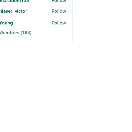
omasadem123
Follow
adem123
onlaser_victor
Follow
er_victor
 Young
Follow
 Members (184)