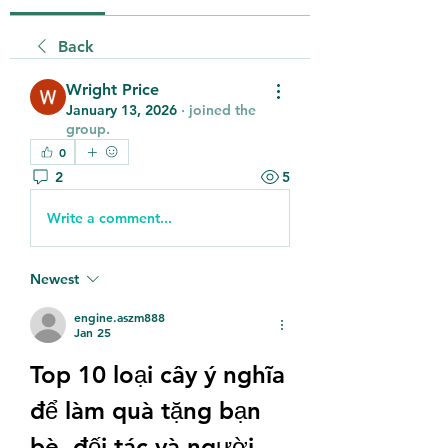
Back
Wright Price
January 13, 2026
·
joined the
group.
0
2
5
Write a comment...
Newest
engine.aszm888
Jan 25
Top 10 loại cây ý nghĩa 
để làm quà tặng bạn 
bè, đối tác và người 