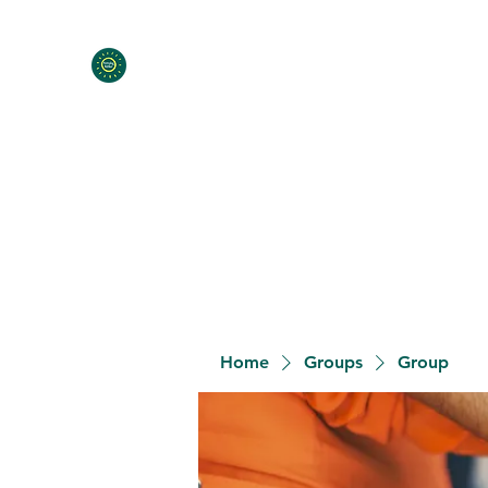
Home
Programs
Contact
Meet the Team
Donat
Home
Groups
Group