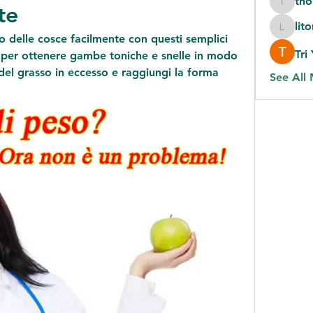
th
te
thomas
lit
litonlas
o delle cosce facilmente con questi semplici 
Tri
i per ottenere gambe toniche e snelle in modo 
del grasso in eccesso e raggiungi la forma 
See All