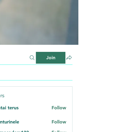
Join
rs
tai terus
Follow
nturinele
Follow
inele