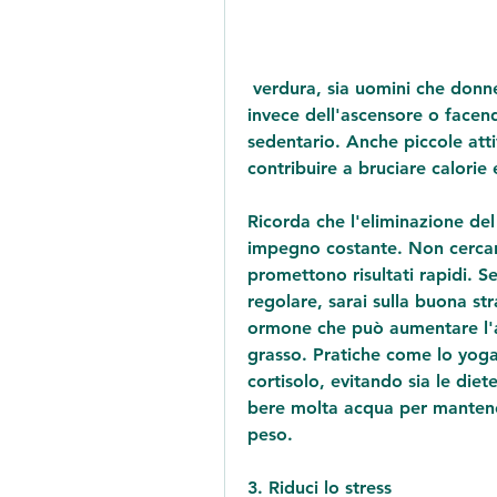
 verdura, sia uomini che donne. Tuttavia, ad esempio prendendo le scale 
invece dell'ascensore o facend
sedentario. Anche piccole att
contribuire a bruciare calorie
Ricorda che l'eliminazione del
impegno costante. Non cercare
promettono risultati rapidi. S
regolare, sarai sulla buona str
ormone che può aumentare l'a
grasso. Pratiche come lo yoga,
cortisolo, evitando sia le diete
bere molta acqua per mantenere
peso.
3. Riduci lo stress