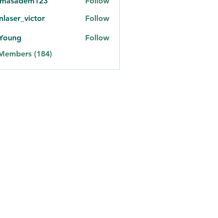
omasadem123
Follow
adem123
onlaser_victor
Follow
er_victor
 Young
Follow
 Members (184)