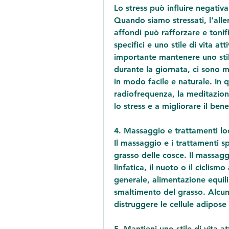
Lo stress può influire negativ
Quando siamo stressati, l'alle
affondi può rafforzare e tonifi
specifici e uno stile di vita at
importante mantenere uno stile
durante la giornata, ci sono m
in modo facile e naturale. In qu
radiofrequenza, la meditazione 
lo stress e a migliorare il ben
4. Massaggio e trattamenti loc
Il massaggio e i trattamenti spe
grasso delle cosce. Il massagg
linfatica, il nuoto o il ciclism
generale, alimentazione equili
smaltimento del grasso. Alcuni
distruggere le cellule adipose 
5. Mantieni uno stile di vita at