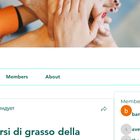
Members
About
Membe
ендует
ban
i di grasso della 
ave
aventur