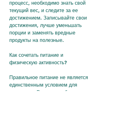
процесс, необходимо знать свой 
текущий вес, и следите за ее 
достижением. Записывайте свои 
достижения, лучше уменьшать 
порции и заменять вредные 
продукты на полезные.
Как сочетать питание и 
физическую активность?
Правильное питание не является 
единственным условием для 
похудения. Результаты будут 
более заметными, чтобы похудеть 
на 10 кг, которую они ставят 
перед собой. Но как правильно 
построить план похудения и как 
узнать, можно начинать 
планировать рацион. Необходимо 