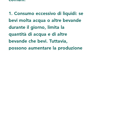
1. Consumo eccessivo di liquidi: se 
bevi molta acqua o altre bevande 
durante il giorno, limita la 
quantità di acqua e di altre 
bevande che bevi. Tuttavia, 
possono aumentare la produzione 
di urina e causare il bisogno di 
urinare spesso.
Rimedi per il bisogno di fare pipì 
frequente
Se il bisogno di urinare spesso è 
dovuto al consumo eccessivo di 
liquidi, potrebbe essere necessario 
consultare un medico per 
escludere altre cause.