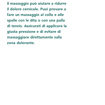
Il massaggio può aiutare a ridurre 
il dolore cervicale. Puoi provare a 
fare un massaggio al collo e alle 
spalle con le dita o con una palla 
di tennis. Assicurati di applicare la 
giusta pressione e di evitare di 
massaggiare direttamente sulla 
zona dolorante.
Esercizio fisico regolare
L'esercizio fisico regolare può 
aiutare a ridurre il dolore 
cervicale. Prova a fare esercizi a 
basso impatto come il nuoto o la 
camminata veloce. Assicurati di 
consultare il tuo medico prima di 
iniziare qualsiasi programma di 
esercizio fisico.