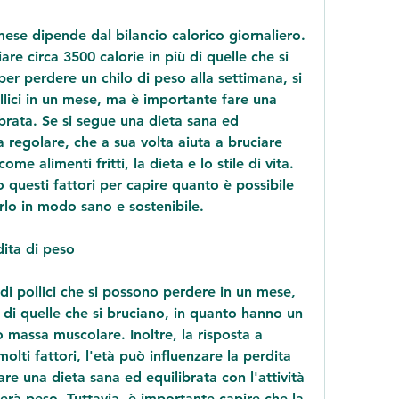
se dipende dal bilancio calorico giornaliero. 
are circa 3500 calorie in più di quelle che si 
er perdere un chilo di peso alla settimana, si 
lici in un mese, ma è importante fare una 
brata. Se si segue una dieta sana ed 
ica regolare, che a sua volta aiuta a bruciare 
ome alimenti fritti, la dieta e lo stile di vita. 
 questi fattori per capire quanto è possibile 
lo in modo sano e sostenibile.
dita di peso
di pollici che si possono perdere in un mese, 
di quelle che si bruciano, in quanto hanno un 
massa muscolare. Inoltre, la risposta a 
i fattori, l'età può influenzare la perdita 
e una dieta sana ed equilibrata con l'attività 
rderà peso. Tuttavia, è importante capire che la 