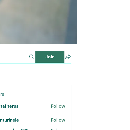
Join
rs
tai terus
Follow
nturinele
Follow
inele