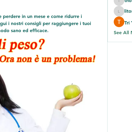
th
thomas
lit
litonlas
e perdere in un mese e come ridurre i 
Tri
gui i nostri consigli per raggiungere i tuoi 
modo sano ed efficace.
See All