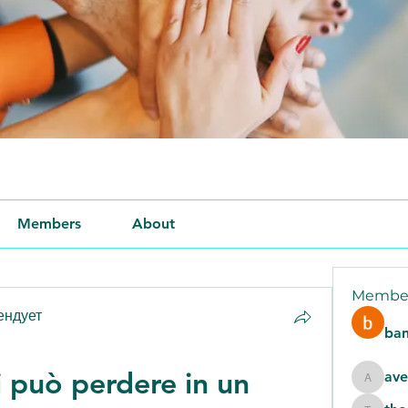
Members
About
Membe
ендует
ban
i può perdere in un 
ave
aventur