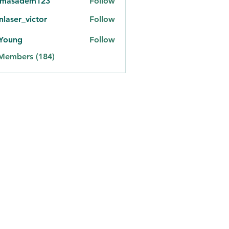
omasadem123
Follow
adem123
onlaser_victor
Follow
er_victor
 Young
Follow
 Members (184)