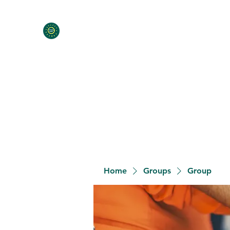
Home
Programs
Contact
Meet the Team
Donat
Home
Groups
Group