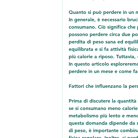
Quanto si può perdere in un me
In generale, è necessario bruci
consumano. Ciò significa che p
possono perdere circa due pol
perdita di peso sana ed equili
equilibrata e si fa attività fis
più calorie a riposo. Tuttavia, c
In questo articolo esploreremo
perdere in un mese e come far
Fattori che influenzano la per
Prima di discutere la quantità 
se si consumano meno calorie 
metabolismo più lento e meno 
questa domanda dipende da molt
di peso, è importante combinar
fisica regolare. Inoltre, si pe