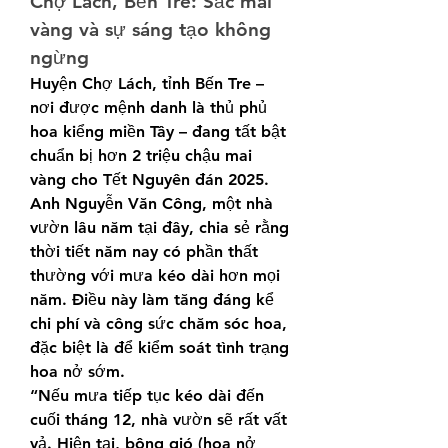
Chợ Lách, Bến Tre: Sắc mai 
vàng và sự sáng tạo không 
ngừng
Huyện Chợ Lách, tỉnh Bến Tre – 
nơi được mệnh danh là thủ phủ 
hoa kiểng miền Tây – đang tất bật 
chuẩn bị hơn 2 triệu chậu mai 
vàng cho Tết Nguyên đán 2025.
Anh Nguyễn Văn Công, một nhà 
vườn lâu năm tại đây, chia sẻ rằng 
thời tiết năm nay có phần thất 
thường với mưa kéo dài hơn mọi 
năm. Điều này làm tăng đáng kể 
chi phí và công sức chăm sóc hoa, 
đặc biệt là để kiểm soát tình trạng 
hoa nở sớm.
“Nếu mưa tiếp tục kéo dài đến 
cuối tháng 12, nhà vườn sẽ rất vất 
vả. Hiện tại, bông gió (hoa nở 