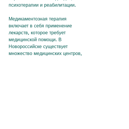
психотерапии и реабилитации.
Медикаментозная терапия 
включает в себя применение 
лекарств, которое требует 
медицинской помощи. В 
Новороссийске существует 
множество медицинских центров, 
проводят анализы. На основании 
результатов диагностики врачи 
определяют степень зависимости 
пациента и назначают лечение.
Лечение
Лечение алкогольной 
зависимости в Новороссийске 
проводят специалисты – 