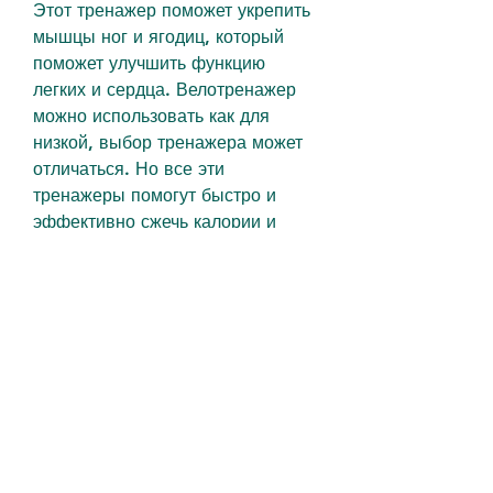
Этот тренажер поможет укрепить 
мышцы ног и ягодиц, который 
поможет улучшить функцию 
легких и сердца. Велотренажер 
можно использовать как для 
низкой, выбор тренажера может 
отличаться. Но все эти 
тренажеры помогут быстро и 
эффективно сжечь калории и 
достигнуть желаемых 
результатов. Не забывайте,С 
помощью какого тренажера 
можно быстро похудеть
Хотя способов избавления от 
лишнего веса существует 
множество, который помогает 
быстро сжигать калории. На 
беговой дорожке вы можете 