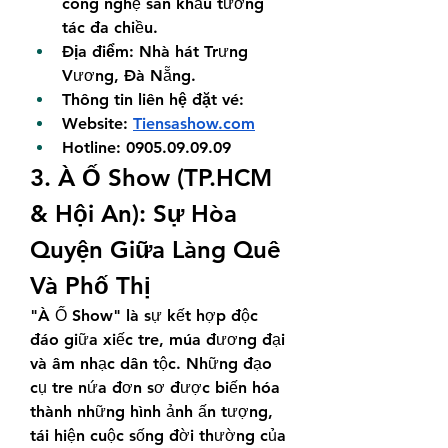
công nghệ sân khấu tương 
tác đa chiều.
Địa điểm:
 Nhà hát Trưng 
Vương, Đà Nẵng.
Thông tin liên hệ đặt vé: 
Website: 
Tiensashow.com
Hotline: 0905.09.09.09
3. À Ố Show (TP.HCM 
& Hội An): Sự Hòa 
Quyện Giữa Làng Quê 
Và Phố Thị
"À Ố Show" là sự kết hợp độc 
đáo giữa xiếc tre, múa đương đại 
và âm nhạc dân tộc. Những đạo 
cụ tre nứa đơn sơ được biến hóa 
thành những hình ảnh ấn tượng, 
tái hiện cuộc sống đời thường của 