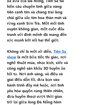
xa xưa của Đà Nẵng, Tiên Sa tái 
hiện câu chuyện tình giữa nàng 
tiên cánh tím và chàng trai làng 
chài giữa sắc tím hoa thàn mát và 
rừng xanh Sơn Trà. Một mối tình 
xuyên không gian, một cuộc đấu 
tranh với định mệnh đã mang đến 
sức mạnh kết nối hai thế giới.
Không chỉ là một vở diễn, 
Tiên Sa 
show
 là một bữa tiệc thị giác, nơi 
nghệ thuật múa, nhạc kịch, xiếc và 
công nghệ sân khấu 3D huyền ảo 
hội tụ. Nơi ánh sáng, vũ điệu và 
giai điệu dẫn lối, đưa bạn vào 
hành trình đầy mê hoặc, nơi tình 
yêu hòa quyện cùng thiên nhiên, 
đưa huyền thoại vượt thời gian 
trở lại giữa lòng Đà Nẵng hôm 