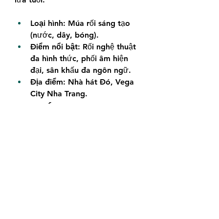
Loại hình:
 Múa rối sáng tạo 
(nước, dây, bóng).
Điểm nổi bật:
 Rối nghệ thuật 
đa hình thức, phối âm hiện 
đại, sân khấu đa ngôn ngữ.
Địa điểm:
 Nhà hát Đó, Vega 
City Nha Trang.
8. Ký Ức Hội An (Hội 
An): Dấu Ấn Lịch Sử 
Qua Tà Áo Dài
"Ký Ức Hội An" không chỉ là một 
show diễn, đó là một chuyến du 
hành ngược dòng thời gian, đưa 
bạn đến với những giai đoạn lịch 
sử và văn hóa đặc sắc của phố 
Hội. Sân khấu ngoài trời rộng 