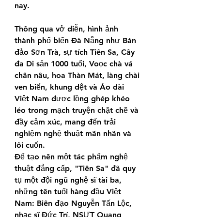
nay.
Thông qua vở diễn, hình ảnh 
thành phố biển Đà Nẵng như Bán 
đảo Sơn Trà, sự tích Tiên Sa, Cây 
đa Di sản 1000 tuổi, Voọc chà vá 
chân nâu, hoa Thàn Mát, làng chài 
ven biển, khung dệt và Áo dài 
Việt Nam được lồng ghép khéo 
léo trong mạch truyện chặt chẽ và 
đầy cảm xúc, mang đến trải 
nghiệm nghệ thuật mãn nhãn và 
lôi cuốn.
Để tạo nên một tác phẩm nghệ 
thuật đẳng cấp, "Tiên Sa" đã quy 
tụ một đội ngũ nghệ sĩ tài ba, 
những tên tuổi hàng đầu Việt 
Nam: Biên đạo Nguyễn Tấn Lộc, 
nhạc sĩ Đức Trí, NSƯT Quang 