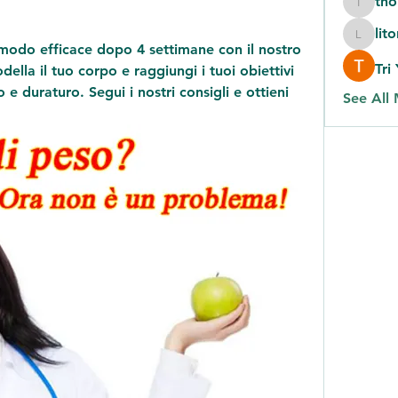
th
thomas
lit
litonlas
odo efficace dopo 4 settimane con il nostro 
Tri
lla il tuo corpo e raggiungi i tuoi obiettivi 
 duraturo. Segui i nostri consigli e ottieni 
See All