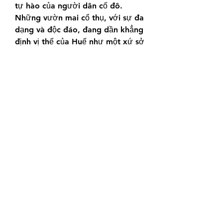
tự hào của người dân cố đô. 
Những vườn mai cổ thụ, với sự đa 
dạng và độc đáo, đang dần khẳng 
định vị thế của Huế như một xứ sở 
mai vàng đẳng cấp. Trong tương 
lai, các lễ hội Hoàng mai Huế sẽ 
không chỉ quảng bá loại cây này 
mà còn thúc đẩy phát triển kinh 
tế, văn hóa, và du lịch bền vững 
cho vùng đất cố đô.
Vườn mai tại Tôn Thất Cảnh chính 
là minh chứng sống động cho tiềm 
năng của mai vàng Huế – một nét 
đẹp vừa truyền thống, vừa hiện 
đại, đáng để gìn giữ và phát triển. 
Các bạn có thể tham khảo thêm 
về 
Top 10 vườn mai vàng lớn nhất 
Bến Tre hiện nay
.