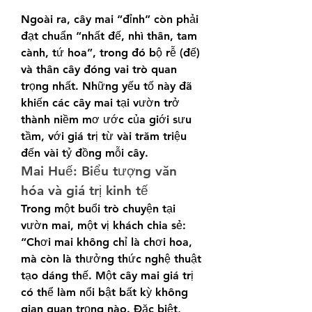
Ngoài ra, cây mai “đỉnh” còn phải 
đạt chuẩn “nhất đế, nhì thân, tam 
cành, tứ hoa”, trong đó bộ rễ (đế) 
và thân cây đóng vai trò quan 
trọng nhất. Những yếu tố này đã 
khiến các cây mai tại vườn trở 
thành niềm mơ ước của giới sưu 
tầm, với giá trị từ vài trăm triệu 
đến vài tỷ đồng mỗi cây.
Mai Huế: Biểu tượng văn 
hóa và giá trị kinh tế
Trong một buổi trò chuyện tại 
vườn mai, một vị khách chia sẻ: 
“Chơi mai không chỉ là chơi hoa, 
mà còn là thưởng thức nghệ thuật 
tạo dáng thế. Một cây mai giá trị 
có thể làm nổi bật bất kỳ không 
gian quan trọng nào. Đặc biệt, 