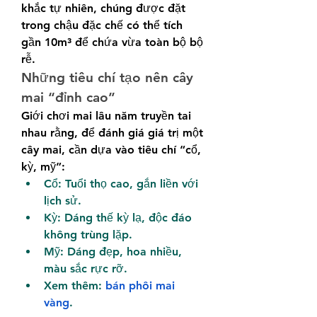
khắc tự nhiên, chúng được đặt 
trong chậu đặc chế có thể tích 
gần 10m³ để chứa vừa toàn bộ bộ 
rễ.
Những tiêu chí tạo nên cây 
mai “đỉnh cao”
Giới chơi mai lâu năm truyền tai 
nhau rằng, để đánh giá giá trị một 
cây mai, cần dựa vào tiêu chí “cổ, 
kỳ, mỹ”:
Cổ: Tuổi thọ cao, gắn liền với 
lịch sử.
Kỳ: Dáng thế kỳ lạ, độc đáo 
không trùng lặp.
Mỹ: Dáng đẹp, hoa nhiều, 
màu sắc rực rỡ.
Xem thêm: 
bán phôi mai 
vàng
.