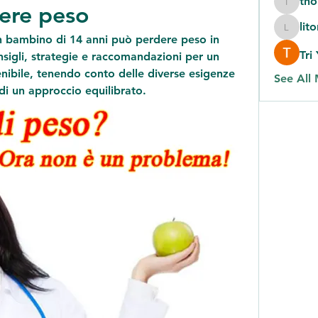
th
dere peso
thomas
lit
litonlas
 bambino di 14 anni può perdere peso in 
Tri
sigli, strategie e raccomandazioni per un 
nibile, tenendo conto delle diverse esigenze 
See All
 di un approccio equilibrato.