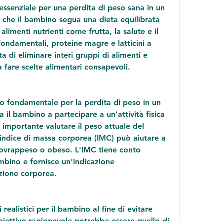
ssenziale per una perdita di peso sana in un 
 che il bambino segua una dieta equilibrata 
imenti nutrienti come frutta, la salute e il 
ndamentali, proteine magre e latticini a 
a di eliminare interi gruppi di alimenti e 
 fare scelte alimentari consapevoli.
to fondamentale per la perdita di peso in un 
 il bambino a partecipare a un'attività fisica 
è importante valutare il peso attuale del 
indice di massa corporea (IMC) può aiutare a 
ovrappeso o obeso. L'IMC tiene conto 
mbino e fornisce un'indicazione 
zione corporea.
 realistici per il bambino al fine di evitare 
obiettivo ragionevole potrebbe essere quello di 