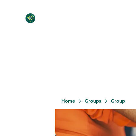
Home
Programs
Contact
Meet the Team
Donat
Home
Groups
Group