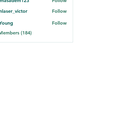
omasadem123
Follow
adem123
onlaser_victor
Follow
er_victor
 Young
Follow
 Members (184)