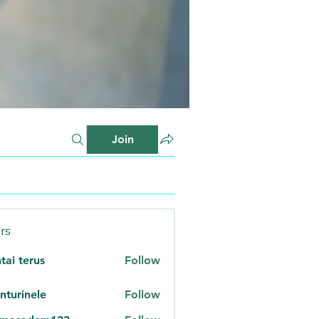
Join
rs
tai terus
Follow
nturinele
Follow
inele