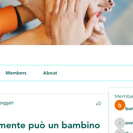
Members
About
Membe
ендует
ban
mente può un bambino 
ave
aventur